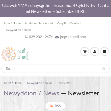
Cliciwch YMA i danysgrifio i Siarad Siop! Cylchlythyr Cant a
mil Newsletter ~ Subscribe HERE!
Adre / Home
Amdanom Ni / About
Cysylltu / Contact
Newyddion / News
029 2021 2474
jo@cantamil.com
Adref / Home
Newyddion / News
Newsletter
Newyddion / News
— Newsletter
RSS