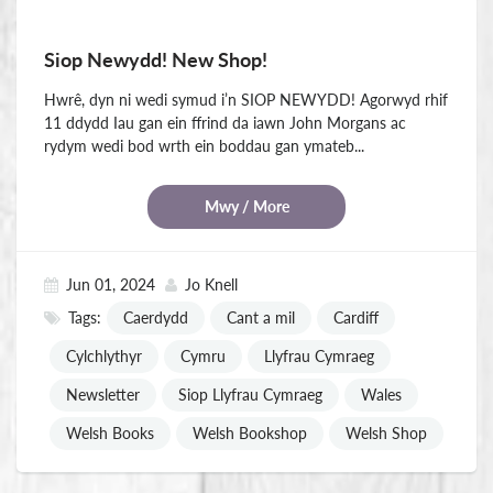
Siop Newydd! New Shop!
Hwrê, dyn ni wedi symud i’n SIOP NEWYDD! Agorwyd rhif
11 ddydd Iau gan ein ffrind da iawn John Morgans ac
rydym wedi bod wrth ein boddau gan ymateb...
Mwy / More
Jun 01, 2024
Jo Knell
Tags:
Caerdydd
Cant a mil
Cardiff
Cylchlythyr
Cymru
Llyfrau Cymraeg
Newsletter
Siop Llyfrau Cymraeg
Wales
Welsh Books
Welsh Bookshop
Welsh Shop