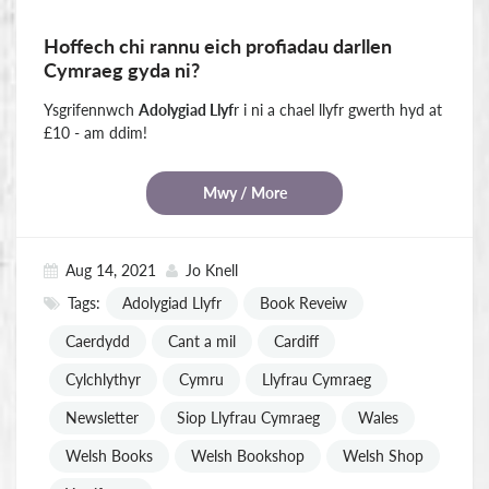
Hoffech chi rannu eich profiadau darllen
Cymraeg gyda ni?
Ysgrifennwch
Adolygiad Llyf
r i ni a chael llyfr gwerth hyd at
£10 - am ddim!
Mwy / More
Aug 14, 2021
Jo Knell
Tags:
Adolygiad Llyfr
Book Reveiw
Caerdydd
Cant a mil
Cardiff
Cylchlythyr
Cymru
Llyfrau Cymraeg
Newsletter
Siop Llyfrau Cymraeg
Wales
Welsh Books
Welsh Bookshop
Welsh Shop