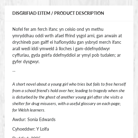
DISGRIFIAD EITEM / PRODUCT DESCRIPTION
Nofel fer am ferch ifanc yn ceisio ond yn methu
ymryddhau oddi wrth afael ffrind ysgol arni, gan arwain at
drychineb pan gaiff ei haflonyddu gan ysbryd merch ifanc
arall wedi iddi ymweld â lloches i gam-ddefnyddwyr
cyffuriau, gyda geirfa ddefnyddiol ar ymyl pob tudalen; ar
gyfer dysgwyr.
--
A short novel about a young girl who tries but fails to free herself
from a school friend's hold over her, leading to tragedy when she
is disturbed by the ghost of another young girl after she visits a
shelter for drug misusers, with a useful glossary on each page;
for Welsh learners.
Awdur: Sonia Edwards
Cyhoeddwr: Y Lolfa