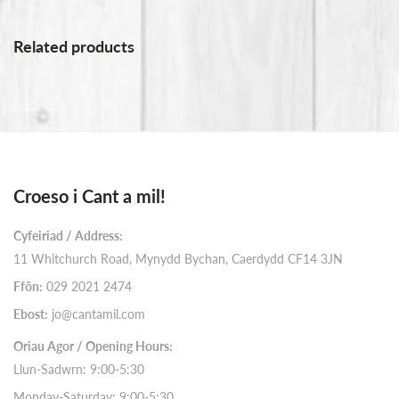
Related products
Croeso i Cant a mil!
Cyfeiriad / Address:
11 Whitchurch Road, Mynydd Bychan, Caerdydd CF14 3JN
Ffôn:
029 2021 2474
Ebost:
jo@cantamil.com
Oriau Agor / Opening Hours:
Llun-Sadwrn: 9:00-5:30
Monday-Saturday: 9:00-5:30