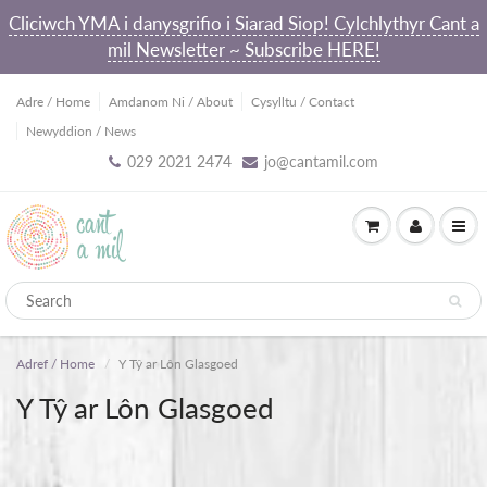
Cliciwch YMA i danysgrifio i Siarad Siop! Cylchlythyr Cant a
mil Newsletter ~ Subscribe HERE!
Adre / Home
Amdanom Ni / About
Cysylltu / Contact
Newyddion / News
029 2021 2474
jo@cantamil.com
Adref / Home
Y Tŷ ar Lôn Glasgoed
Y Tŷ ar Lôn Glasgoed